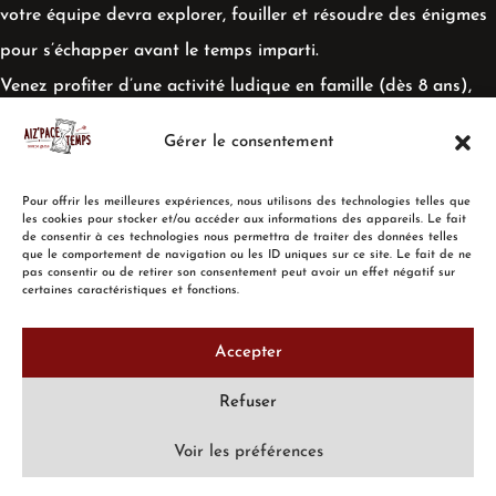
votre équipe devra explorer, fouiller et résoudre des énigmes
pour s’échapper avant le temps imparti.
Venez profiter d’une activité ludique en famille (dès 8 ans),
entre amis ou entre collègues !
Gérer le consentement
Pour offrir les meilleures expériences, nous utilisons des technologies telles que
les cookies pour stocker et/ou accéder aux informations des appareils. Le fait
de consentir à ces technologies nous permettra de traiter des données telles
que le comportement de navigation ou les ID uniques sur ce site. Le fait de ne
pas consentir ou de retirer son consentement peut avoir un effet négatif sur
ACCUEIL
TARIFS / HORAIRES
RÉSERVATIONS
certaines caractéristiques et fonctions.
CARTE CADEAU
AVIS
CONTACT
Accepter
MENTIONS LÉGALES
CONFIDENTIALITÉ
CGV
Refuser
Voir les préférences
Copyright © 2021 - Créé et développé par
Des Clics Et Vous
, Informatique et