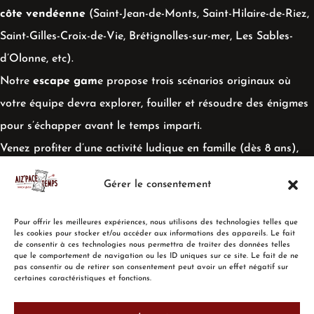
côte vendéenne
(Saint-Jean-de-Monts, Saint-Hilaire-de-Riez,
Saint-Gilles-Croix-de-Vie, Brétignolles-sur-mer, Les Sables-
d’Olonne, etc).
Notre
escape gam
e propose trois scénarios originaux où
votre équipe devra explorer, fouiller et résoudre des énigmes
pour s’échapper avant le temps imparti.
Venez profiter d’une activité ludique en famille (dès 8 ans),
entre amis ou entre collègues !
Gérer le consentement
Pour offrir les meilleures expériences, nous utilisons des technologies telles que
les cookies pour stocker et/ou accéder aux informations des appareils. Le fait
de consentir à ces technologies nous permettra de traiter des données telles
que le comportement de navigation ou les ID uniques sur ce site. Le fait de ne
pas consentir ou de retirer son consentement peut avoir un effet négatif sur
ACCUEIL
TARIFS / HORAIRES
RÉSERVATIONS
certaines caractéristiques et fonctions.
CARTE CADEAU
AVIS
CONTACT