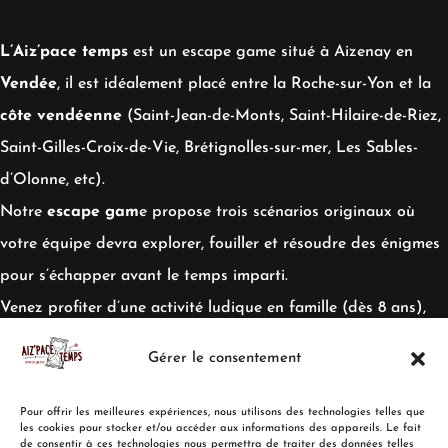
L’Aiz’pace temps
est un escape game situé à Aizenay en
Vendée
, il est idéalement placé entre la Roche-sur-Yon et la
côte vendéenne
(Saint-Jean-de-Monts, Saint-Hilaire-de-Riez,
Saint-Gilles-Croix-de-Vie, Brétignolles-sur-mer, Les Sables-
d’Olonne, etc).
Notre
escape gam
e propose trois scénarios originaux où
votre équipe devra explorer, fouiller et résoudre des énigmes
pour s’échapper avant le temps imparti.
Venez profiter d’une activité ludique en famille (dès 8 ans),
entre amis ou entre collègues !
Gérer le consentement
Pour offrir les meilleures expériences, nous utilisons des technologies telles que
les cookies pour stocker et/ou accéder aux informations des appareils. Le fait
de consentir à ces technologies nous permettra de traiter des données telles